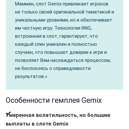
Маммен, слот Gemix привлекает игроков
не только своей оригинальной тематикой и
уникальными уровнями, но и обеспечивает
им честную игру. Технология RNG,
встроенная в слот, гарантирует, что
каждый спин уникален и полностью
случаен, что повышает доверие к игре и
позволяет Вам наслаждаться процессом,
не беспокоясь о справедливости
результатов.»
Особенности гемплея Gemix
Умеренная волатильность, но большие
выплаты в слоте Gemix