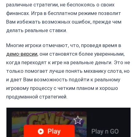
различные стратегии, не беспокоясь о своих
финансах. Игра в бесплатном режиме позволит
Вам избежать возможных ошибок, прежде чем
делать реальные ставки.
Многие игроки отмечают, что, проведя время в
демо-версии
, они становятся более уверенными,
когда переходят к игре на реальные деньги. Это не
только помогает лучше понять механику слота, но
и дает Вам возможность подойти к реальному
игровому процессу с четким планом и хорошо
продуманной стратегией.