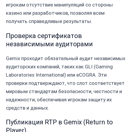
игрокам отсутствие манипуляций со стороны
казино или разработчиков, позволяя всем
получать справедливые результаты.
Проверка сертификатов
независимыми аудиторами
Gemix проходит обязательный аудит независимых
аудиторских компаний, таких как GLI (Gaming
Laboratories International) или eCOGRA. Эти
проверки подтверждают, что слот соответствует
мировым стандартам безопасности, честности и
надежности, обеспечивая игрокам защиту их
средств и данных.
Публикация RTP в Gemix (Return to
Player)