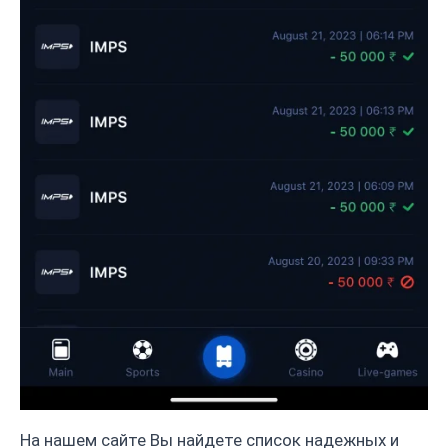
На нашем сайте Вы найдете список надежных и