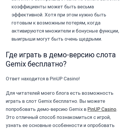
коэффициенты может быть весьма
эффективной. Хотя при этом нужно быть
готовым к возможным потерям, когда
активируются множители и бонусные функции,
выигрыши могут быть очень щедрыми.
Где играть в демо-версию слота
Gemix бесплатно?
Ответ находится в PinUP Casino!
Для читателей моего блога есть возможность
играть в слот Gemix бесплатно. Вы можете
попробовать демо-версию Gemix в
PinUP Casino
.
Это отличный способ познакомиться с игрой,
узнать ее основные особенности и опробовать