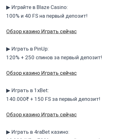
▶ Играйте в Blaze Casino:
100% и 40 FS на первый депозит!
Обзор казино
Играть сейчас
▶ Играть в PinUp:
120% + 250 спинов за первый депозит!
Обзор казино
Играть сейчас
▶ Играть в 1xBet:
140.000₹ + 150 FS за первый депозит!
Обзор казино
Играть сейчас
▶ Играть в 4raBet казино: