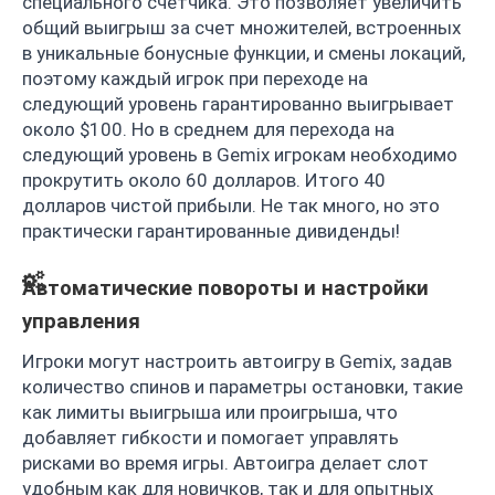
специального счетчика. Это позволяет увеличить
общий выигрыш за счет множителей, встроенных
в уникальные бонусные функции, и смены локаций,
поэтому каждый игрок при переходе на
следующий уровень гарантированно выигрывает
около $100. Но в среднем для перехода на
следующий уровень в Gemix игрокам необходимо
прокрутить около 60 долларов. Итого 40
долларов чистой прибыли. Не так много, но это
практически гарантированные дивиденды!
Автоматические повороты и настройки
управления
Игроки могут настроить автоигру в Gemix, задав
количество спинов и параметры остановки, такие
как лимиты выигрыша или проигрыша, что
добавляет гибкости и помогает управлять
рисками во время игры. Автоигра делает слот
удобным как для новичков, так и для опытных