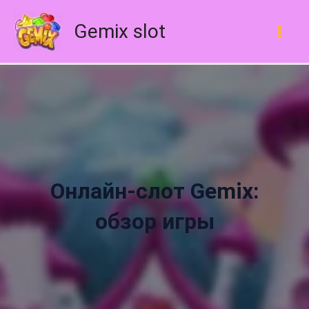
Перейти
Gemix slot
к
M
содержимому
a
i
n
M
Онлайн-слот Gemix:
e
обзор игры
n
u