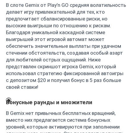
В слоте Gemix от Play’n GO средняя волатильность
делает игру привлекательной для тех, кто
предпочитает сбалансированные риски, но
высокие выигрыши по отношению к рискам.
Благодаря уникальной каскадной системе
выигрышей этот игровой автомат может
обеспечить значительные выплаты при удачном
стечении обстоятельств, создавая особый азарт
для любителей острых ощущений. Ниже
представлен скриншот игрока Gemix, который
использовал стратегию фиксированной автоигры
с депозитом $20 и получил бонус в 5 раз больше
своей ставки!
Бонусные раунды и множители
В Gemix нет привычных бесплатных вращений,
вместо них предлагается система бонусных
уровней, которые активируются при заполнении