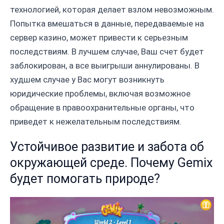
технологией, которая делает взлом невозможным.
Попытка вмешаться в данные, передаваемые на
сервер казино, может привести к серьезным
последствиям. В лучшем случае, Ваш счет будет
заблокирован, а все выигрыши аннулированы. В
худшем случае у Вас могут возникнуть
юридические проблемы, включая возможное
обращение в правоохранительные органы, что
приведет к нежелательным последствиям.
Устойчивое развитие и забота об
окружающей среде. Почему Gemix
будет помогать природе?