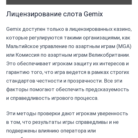
Лицензирование слота Gemix
Gemix доступен только в лицензированных казино,
которые регулируются такими организациями, как
Мальтийское управление по азартным играм (MGA)
или Комиссия по азартным играм Великобритании.
Это обеспечивает игрокам защиту их интересов и
гарантию того, что игра ведется в рамках строгих
стандартов честности и прозрачности. Все эти
факторы помогают обеспечить предсказуемость
и справедливость игрового процесса.
Эти методы проверки дают игрокам уверенность
в том, что результаты игры справедливы и не
подвержены влиянию оператора или