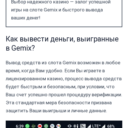
Выбор надежного казино — залог успешной
игры на слоте Gemix и быстрого вывода
ваших денег!
Как вывести деньги, выигранные
в Gemix?
Вывод средств из слота Gemix возможен в любое
время, когда Вам удобно. Если Вы играете в
лицензированном казино, процесс вывода средств
будет быстрым и безопасным, при условии, что
Ваш счет успешно прошел процедуру верификации.
Эта стандартная мера безопасности призвана
защитить Ваши выигрыши и личные данные.