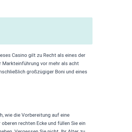
ses Casino gilt zu Recht als eines der
er Markteinführung vor mehr als acht
nschließlich großzügiger Boni und eines
h, wie die Vorbereitung auf eine
 oberen rechten Ecke und füllen Sie ein
ben. Vergessen Sie nicht, Ihr Alter zu