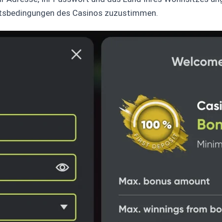
ftsbedingungen des Casinos zuzustimmen.