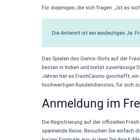
Für diejenigen, die sich fragen: „Ist es si
Die Antwort ist ein eindeutiges Ja. F
Das Spielen des Gemix-Slots auf der Fres
besten in Indien und bietet zuverlässige 
Jahren hat es FreshCasino geschafft, ein
hochwertigen Kundendienstes, für sich z
Anmeldung im Fre
Die Registrierung auf der offiziellen Fres
spannende Reise. Besuchen Sie einfach die
kurzes Formular aus, in dem Sie Ihre E-Ma