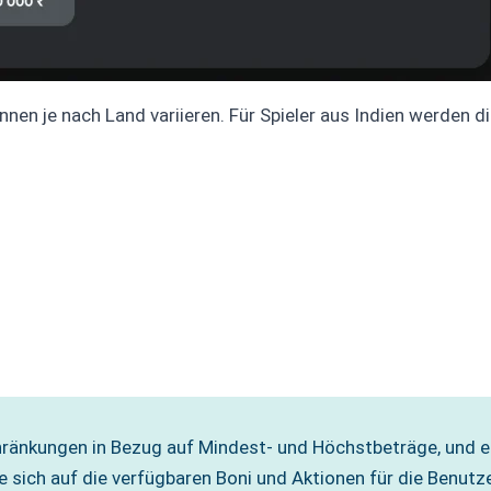
en je nach Land variieren. Für Spieler aus Indien werden 
ränkungen in Bezug auf Mindest- und Höchstbeträge, und es
ie sich auf die verfügbaren Boni und Aktionen für die Benut