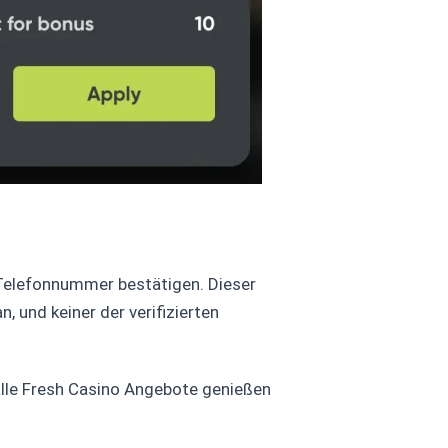
d Telefonnummer bestätigen. Dieser
 und keiner der verifizierten
 alle Fresh Casino Angebote genießen