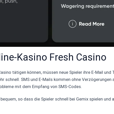
line-Kasino Fresh Casino
 Casino tätigen können, müssen neue Spieler ihre E-Mail un
ehr schnell. SMS und E-Mails kommen ohne Verzögerungen an,
Probleme mit dem Empfang von SMS-Codes.
 bequem, so dass die Spieler schnell bei Gemix spielen und