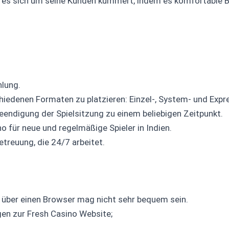
ss es sich um seine Kunden kümmert, indem es komfortable
hlung.
chiedenen Formaten zu platzieren: Einzel-, System- und Exp
endigung der Spielsitzung zu einem beliebigen Zeitpunkt.
o für neue und regelmäßige Spieler in Indien.
treuung, die 24/7 arbeitet.
 über einen Browser mag nicht sehr bequem sein.
n zur Fresh Casino Website;